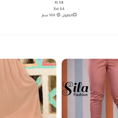
Xl 58
Xxl 64
💥الطول 😍 100 سم