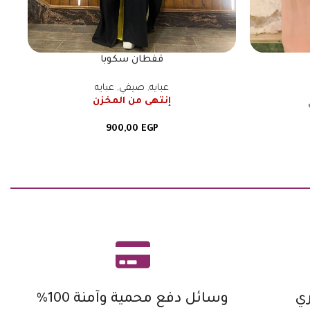
قفطان سكوبا
عبايه
,
صيفي
,
عبايه
إنتهى من المخزن
900,00
EGP
ي
وسائل دفع محمية وآمنة 100%