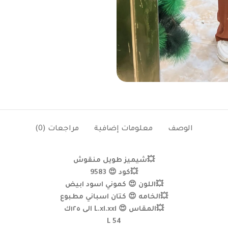
الوصف
معلومات إضافية
مراجعات (0)
💥شيميز طويل منقوش
💥كود 😍 9583
💥اللون 😍 كموني اسود ابيض
💥الخامه 😍 كتان اسباني مطبوع
💥المقاس 😍 L.xl.xxl الى ١٢٥ك
L 54