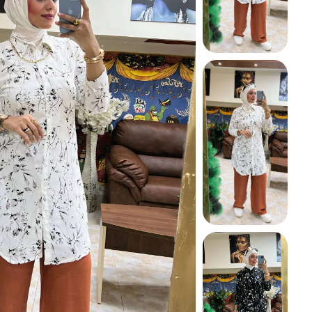
شيميز
عبايه
فستان
كاردى