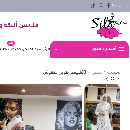
تواصل معنا
ملابس أنيقة و
مميز
أقسام المتجر
الرئيسية
المتجر
تخفيضات
طلب
اوفر سايز
الرئيسية
صيفي
💥شيميز طويل منقوش
بلوزه
بنطلون
بنطلون جينز
بيزك
جاكيت