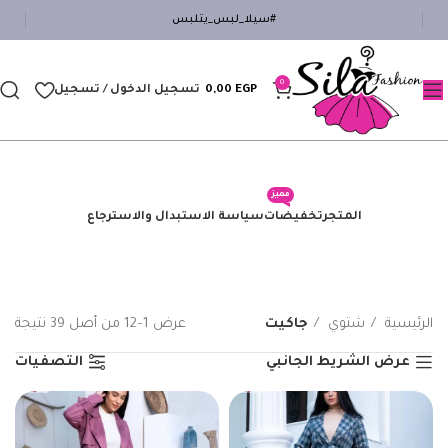
#سيلا_لبس_يتلبس
0
EGP
0,00
تسجيل الدخول / تسجيل
مميز
المتجر
تخفيضات
سياسة الاستبدال والاسترجاع
الرئيسية
شتوي
جاكيت
عرض 1–12 من أصل 39 نتيجة
عرض الشريط الجانبي
التصفيات