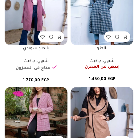
بالطو
بالطو سويدي
شتوي
,
جاكيت
شتوي
,
جاكيت
إنتهى من المخزن
متاح فى المخزون
1.450,00
EGP
1.770,00
EGP