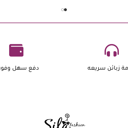
ة زبائن سريعه
دفع سهل وفور