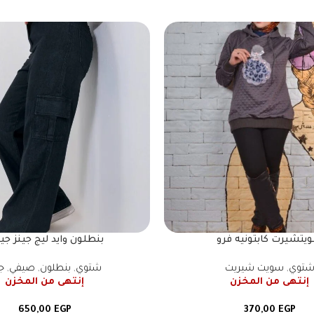
يتشيرت كابتونيه فرو
بنطلون وايد ليج جينز ج
توي
,
سويت شيريت
شتوي
,
بنطلون
,
صيفي
,
ج
إنتهى من المخزن
إنتهى من المخزن
650,00
EGP
370,00
EGP