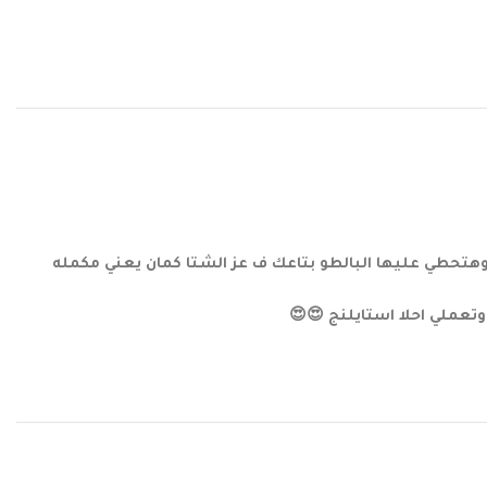
تحطي عليها البالطو بتاعك ف عز الشتا كمان يعني مكمله
تعملي احلا استايلنج 😍😍