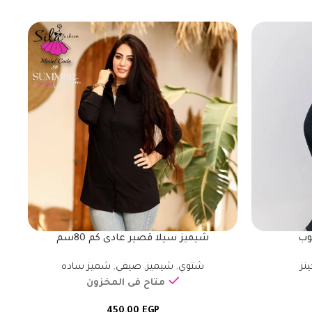
يوب
شيميز سيلا قصير عادى كم 80سم
ينز
شتوي
,
شيميز
,
صيفي
,
شميز ساده
متاح فى المخزون
450,00
EGP