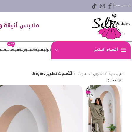
تواصل معنا
ملابس أنيقة و
مميز
أقسام المتجر
الرئيسية
المتجر
تخفيضات
طلب
اوفر سايز
الرئيسية
شتوي
سوت
💥سوت تطريز Origins
بلوزه
بنطلون
بنطلون جينز
بيزك
جاكيت