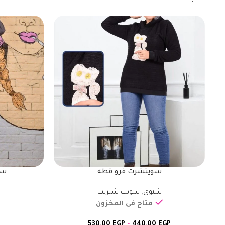
سويتشرت فرو قطه
سو
شتوي
,
سويت شيريت
ش
متاح فى المخزون
530,00
EGP
–
440,00
EGP