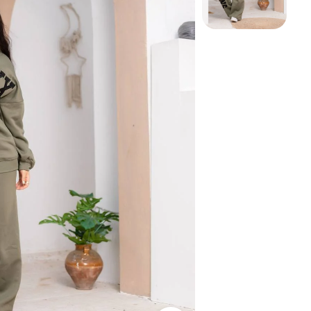
شيميز
عبايه
فستان
كاردى