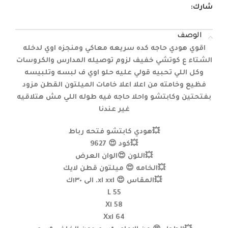
شارك:
الوصف
اقوي هودي حاجه كده سريعه معاكي ومنجزه اوي لدخله
الشتاء ع كوتشي خفيف لزوم توصيله المدارس والكروسات
وكل اللي تحبيه قولي عليه حلو اوي ف لبسه وتلبيسه
فظيع وخامته من اعلا اعلا خامات الميلتون القطن مزود
بفتحتين وكابتشو واحلا حاجه فيه طوله اللي مش هتلاقيه
غير عندنا
💥هودي كابتشو فتحه رباط
💥كود 😍 9627
💥اللون 😍الوان العرض
💥الخامه 😍 ميلتون قطن لايك
💥المقاس 😍 xl xxl. الى ١٣٠ك
L 55
Xl 58
Xxl 64