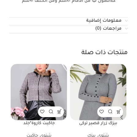
💥الطول 😍 من الامام ٨٠سم ومن الخلف ٩٠سم
معلومات إضافية
مراجعات (0)
منتجات ذات صلة
بيزك زرار قصير تركى
جاكيت كاروة*جلد
شتوي
,
بيزك
شتوي
,
جاكيت
شت