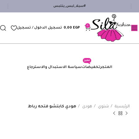
#سيلا_لبس_يتلبس
0
EGP
0,00
تسجيل الدخول / تسجيل
مميز
المتجر
تخفيضات
سياسة الاستبدال والاسترجاع
الرئيسية
شتوي
هودى
هودي كابتشو فتحه رباط