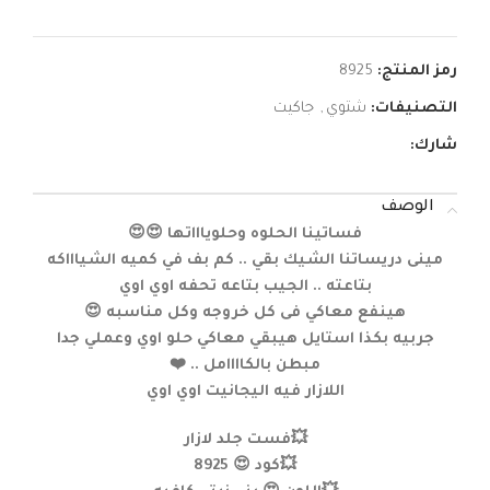
رمز المنتج:
8925
التصنيفات:
شتوي
,
جاكيت
شارك:
الوصف
فساتينا الحلوه وحلوياااتها 😍😍
مينى دريساتنا الشيك بقي .. كم بف في كميه الشياااكه
بتاعته .. الجيب بتاعه تحفه اوي اوي
هينفع معاكي فى كل خروجه وكل مناسبه 😍
جربيه بكذا استايل هيبقي معاكي حلو اوي وعملي جدا
مبطن بالكاااامل .. ❤️
اللازار فيه اليجانيت اوي اوي
💥فست جلد لازار
💥كود 😍 8925