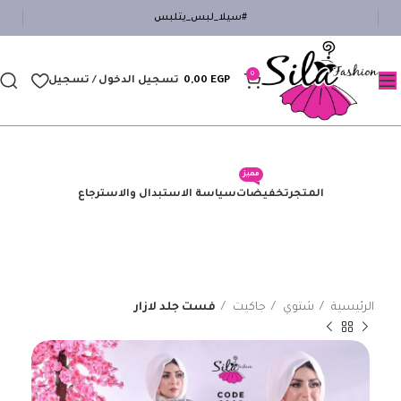
#سيلا_لبس_يتلبس
0
EGP
0,00
تسجيل الدخول / تسجيل
مميز
المتجر
تخفيضات
سياسة الاستبدال والاسترجاع
الرئيسية
شتوي
جاكيت
فست جلد لازار