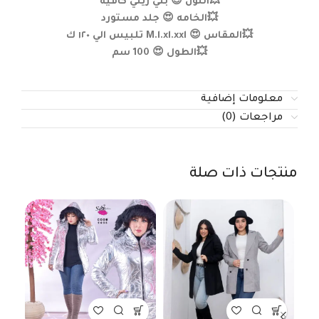
💥اللون 😍 بني زيتي كافيه
💥الخامه 😍 جلد مستورد
💥المقاس 😍 M.l.xl.xxl تلبيس الي ١٢٠ ك
💥الطول 😍 100 سم
معلومات إضافية
مراجعات (0)
منتجات ذات صلة