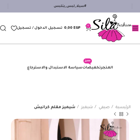
#سيلا_لبس_يتلبس
0
EGP
0,00
تسجيل الدخول / تسجيل
مميز
المتجر
تخفيضات
سياسة الاستبدال والاسترجاع
الرئيسية
صيفي
شيميز
شيميز مقلم كرانيش