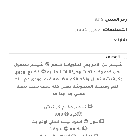
رمز المنتج:
9319
التصنيفات:
صيفي
,
شيميز
شارك:
الوصف
شيميز من الاخر بقي لحلوياتنا كلهم 😘 شيميز معمول
بحب كده وكله تكات وحركاااات انما ايه 😍 فظيع اوووي
وكرانيشه تهبل ولفه الكم فظيعه فيه اوووي مع رباط
الكم وقصته المنفوشه تهبل كله تحفه تحفه تحفه
عملي جدا جدا جدا
💥شيميز مقلم كرانيش
💥كود 😍 9319
💥اللون 😍 اسود بينك كحلي اوفوايت
💥الخامه 😍 سوفت