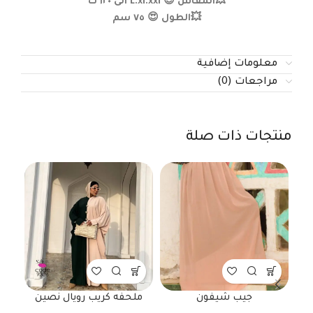
💥المقاس 😍 L.xl.xxl الى ١٢٠ ك
💥الطول 😍 ٧٥ سم
معلومات إضافية
مراجعات (0)
منتجات ذات صلة
جيب شيفون
ملحفه كريب رويال نصين
ساده