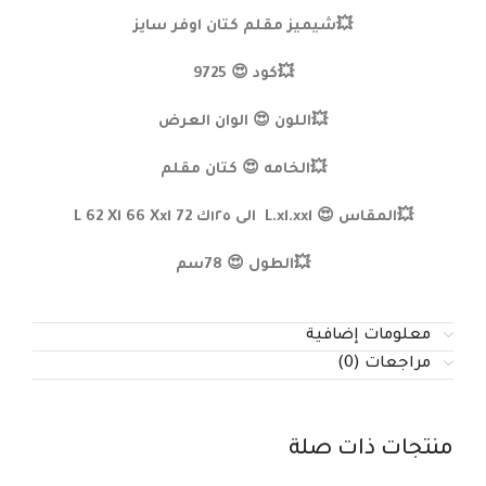
💥شيميز مقلم كتان اوفر سايز
💥كود 😍 9725
💥اللون 😍 الوان العرض
💥الخامه 😍 كتان مقلم
💥المقاس 😍 L.xl.xxl الى ١٢٥ك L 62 Xl 66 Xxl 72
💥الطول 😍 78سم
معلومات إضافية
مراجعات (0)
منتجات ذات صلة