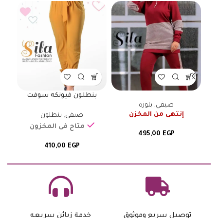
بنطلون فيونكه سوفت
ب
صيفي
,
بلوزه
إنتهى من المخزن
صيفي
,
بنطلون
متاح فى المخزون
495,00
EGP
410,00
EGP
توصيل سريع وموثوق
خدمة زبائن سريعه