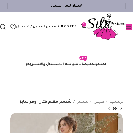
#سيلا_لبس_يتلبس
0
EGP
0,00
تسجيل الدخول / تسجيل
مميز
المتجر
تخفيضات
سياسة الاستبدال والاسترجاع
الرئيسية
صيفي
شيميز
شيميز مقلم كتان اوفر سايز