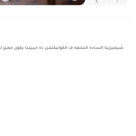
شيميزينا الساده التحفه ف الكوليكشن ده حبيبنا يكون مميز ل