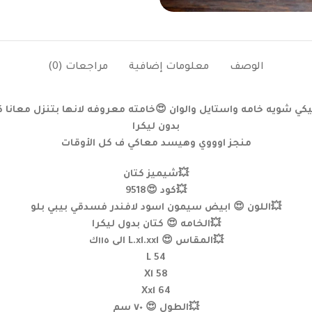
الوصف
معلومات إضافية
مراجعات (0)
يكي شويه خامه واستايل والوان 😍خامته معروفه لانها بتنزل معانا 
بدون ليكرا
منجز اوووي وهيسد معاكي ف كل الأوقات
💥شيميز كتان
💥كود 😍9518
💥اللون 😍 ابيض سيمون اسود لافندر فسدقي بيبي بلو
💥الخامه 😍 كتان بدول ليكرا
💥المقاس 😍 L.xl.xxl الى ١١٥ك
L 54
Xl 58
Xxl 64
💥الطول 😍 ٧٠ سم