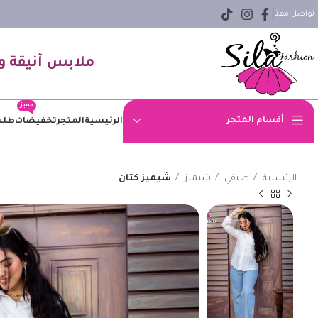
تواصل معنا
ملابس أنيقة و
مميز
أقسام المتجر
الرئيسية
المتجر
تخفيضات
طلب
اوفر سايز
الرئيسية
صيفي
شيميز
شيميز كتان
بلوزه
بنطلون
بنطلون جينز
بيزك
جاكيت