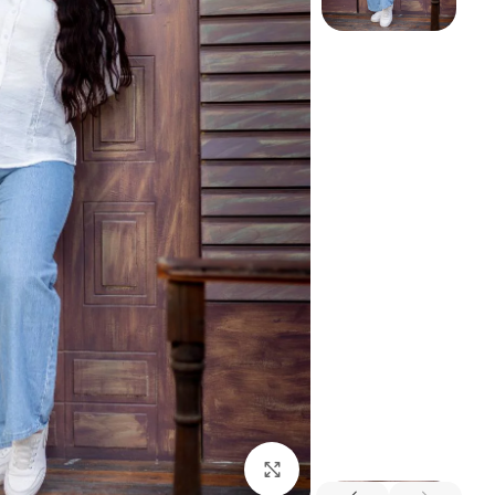
شيميز
عبايه
فستان
كاردى
اضغط للتكبير