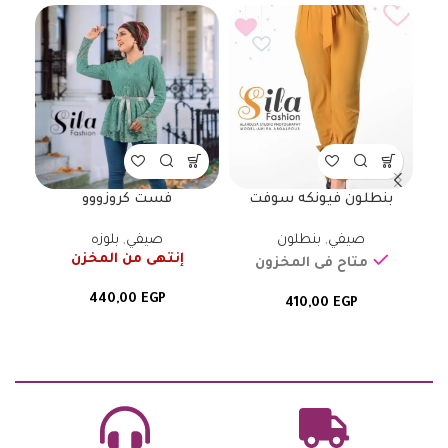
بنطلون فيونكه سوفت
فست كروزووو
مل
صيفي
,
بنطلون
صيفي
,
بلوزه
إنتهى من المخزن
متاح فى المخزون
440,00
EGP
410,00
EGP