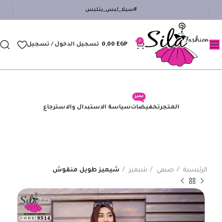
#سيلا_لبس_يتلبس
0
EGP
0,00
تسجيل الدخول / تسجيل
مميز
المتجر
تخفيضات
سياسة الاستبدال والاسترجاع
الرئيسية
صيفي
شيميز
شيميز طويل منقوش