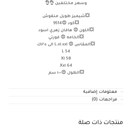
وسعر مختلفين 👌👌
💥شيميز طويل منقوش
💥كود 😍9514
💥اللون 😍 هافان زهري اسود
💥الخامه 😍 فورتي
💥المقاس 😍 L.xl.xxl الى ١٢٥ك
L 54
Xl 58
Xxl 64
💥الطول 😍١٠٠ سم
معلومات إضافية
مراجعات (0)
منتجات ذات صلة