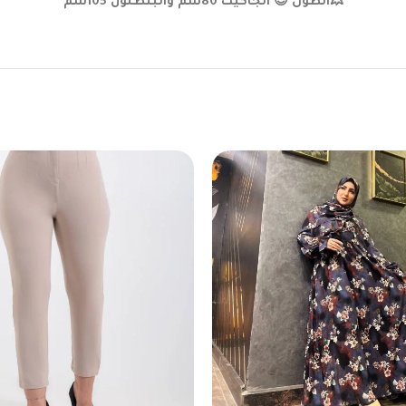
💥الطول 😍 الجاكيت 80سم والبنطلون 105سم