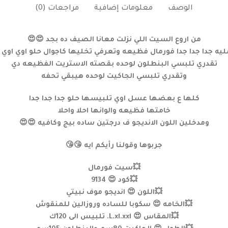
الوصف
معلومات إضافية
مراجعات (0)
من اروع السيت اللي نزلت معانا الصيف ده بجد 😍😍
يه جدا جدا جدا فورمال فظيعه وتعرفي تخليها كاجوال حلو اوي اوي 
تقدري تلبسي البنطلون لوحده بقصته الاستريت الفظيعه دي
وتقدري تلبسي الجاكيت لوحده هيبقي تحفه
كلها ع بعضها عسل اوي تلبيسها حلو جدا جدا جدا
خامتها فظيعه والوانها احلا واحلا
ومدخلين اللون الانديجو ف درجتين ساده بيج وكافيه 😍😍
جربوها وقولنا رأيكم ايه 😘😘
💥سيت فورمال
💥كود 😍 9134
💥اللون 😍 انديجو موف نبيتي
💥الخامه 😍 سكوبا للساده وروزالين للمنقوش
💥المقاس 😍 L.xl.xxl. تلبيس الى 120ك