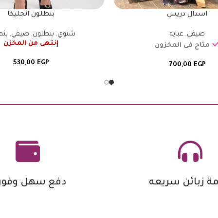
اسدال دريس
بنطلون انجليكا
صيفي
,
عبايه
شتوي
,
بنطلون
,
صيفي
,
بنط
إنتهى من المخزن
متاح فى المخزون
530,00
EGP
700,00
EGP
ة زبائن سريعه
دفع سهل وفور