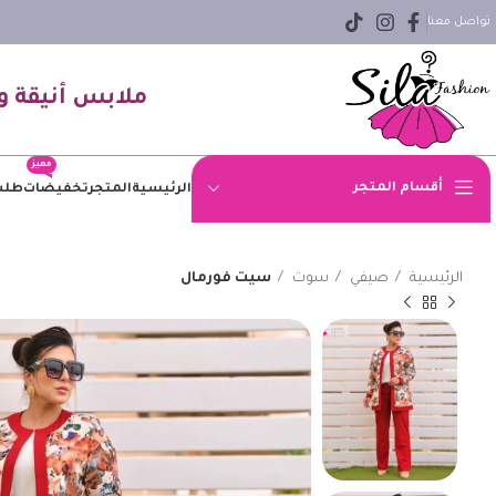
تواصل معنا
ملابس أنيقة و
مميز
أقسام المتجر
الرئيسية
المتجر
تخفيضات
طلب
اوفر سايز
الرئيسية
صيفي
سوت
سيت فورمال
بلوزه
بنطلون
بنطلون جينز
بيزك
جاكيت