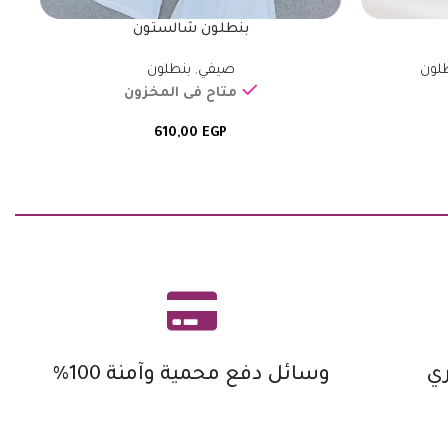
بنطلون شالستون
لون
صيفي
,
بنطلون
متاح فى المخزون
610,00
EGP
ي
وسائل دفع محمية وآمنة 100%