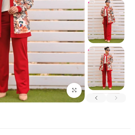
شيميز
عبايه
فستان
كاردى
اضغط للتكبير