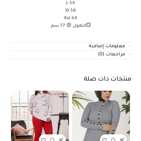
L 54
Xl 58
Xxl 64
💥الطول 😍 77 سم
معلومات إضافية
مراجعات (0)
منتجات ذات صلة