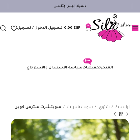
#سيلا_لبس_يتلبس
0
EGP
0,00
تسجيل الدخول / تسجيل
مميز
المتجر
تخفيضات
سياسة الاستبدال والاسترجاع
الرئيسية
شتوي
سويت شيريت
سويتشرت سترس كوين