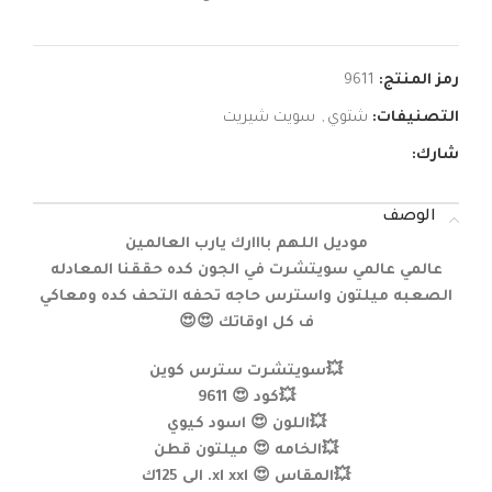
رمز المنتج:
9611
التصنيفات:
شتوي
,
سويت شيريت
شارك:
الوصف
موديل اللهم بااارك يارب العالمين
عالمي عالمي سويتشرت في الجون كده حققنا المعادله
الصعبه ميلتون واسترس حاجه تحفه التحف كده ومعاكي
ف كل اوقاتك 😍😍
💥سويتشرت سترس كوين
💥كود 😍 9611
💥اللون 😍 اسود كيوي
💥الخامه 😍 ميلتون قطن
💥المقاس 😍 xl xxl. الى 125ك