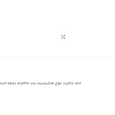
اضغط للتكبير
احلا جاكيت جوخ هتلبسيه بجد خااامته تحفه كده ومبطن بالكامل 🫶 معاكي في كل وقت وكل مناسبه وتفااصيله رهيبه كد