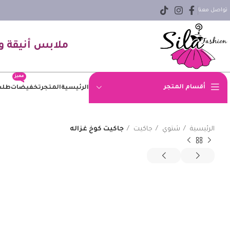
تواصل معنا
ملابس أنيقة و
مميز
أقسام المتجر
الرئيسية
المتجر
تخفيضات
طلب
اوفر سايز
الرئيسية
شتوي
جاكيت
جاكيت كوخ غزاله
بلوزه
بنطلون
بنطلون جينز
بيزك
جاكيت