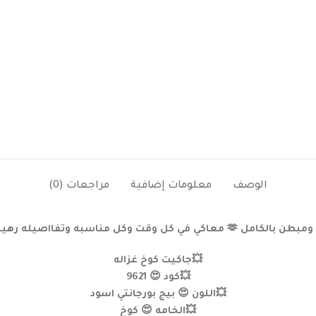
الوصف
معلومات إضافية
مراجعات (0)
ه بجد 😍 وتعرفي تلبسيه بطريقتين حلوين
💥جاكيت كوخ غزاله
💥كود 😍 9621
💥اللون 😍 بيج بورجانتي اسود
💥الخامه 😍 كوخ