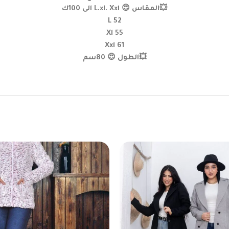
💥المقاس 😍 L.xl. Xxl الى 100ك
L 52
Xl 55
Xxl 61
💥الطول 😍 80سم