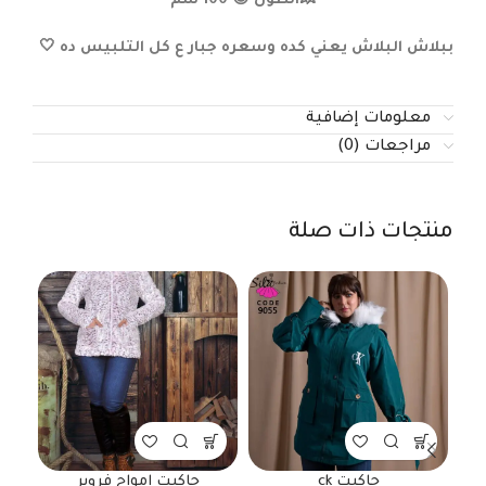
💥الطول 😍 100 سم
ببلاش البلاش يعني كده وسعره جبار ع كل التلبيس ده 🤍
معلومات إضافية
مراجعات (0)
منتجات ذات صلة
جاكيت ck
جاكيت امواج فروير
جا