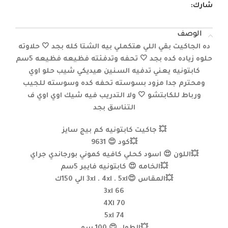
شارك:
الوصف
ده الجاكيت بقي اللي هتكملي بيه الشتا كله بجد 🤍 حلاوته
حلوه زياده كده بجد 🤍 تحفه وتدفئته فظيعه فظيعه 5سم
كابتونيه يعني تدفيه السنين هيديكي شيب حلو اوي
ومحترم جدا مزود بسوسته تحفه كده وسوسته للجيب
ورباط للكابتشو 🤍 ولا التدريب فيه شيك اوي اوي ف
التناسق بجد
💥 جاكيت كابتونيه كم بيج سايز
💥كود 😍 9631
💥اللون 😍 اسود كحلي كافيه كموني بورجاندي جراي
💥الخامه 😍 كابتونيه فايبر 5سم
💥المقاس 😍3xl . 4xl . 5xl الي 150ك
3xl 66
4Xl 70
5xl 74