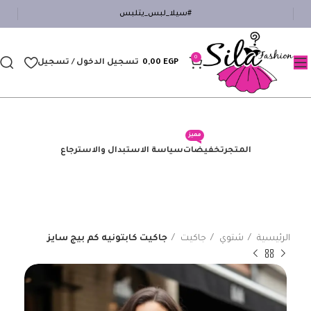
#سيلا_لبس_يتلبس
0
EGP
0,00
تسجيل الدخول / تسجيل
مميز
المتجر
تخفيضات
سياسة الاستبدال والاسترجاع
الرئيسية
شتوي
جاكيت
جاكيت كابتونيه كم بيج سايز