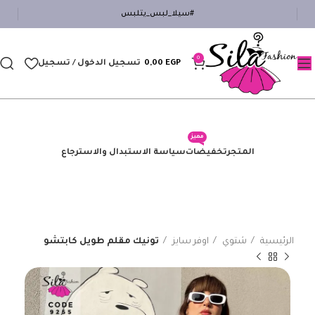
#سيلا_لبس_يتلبس
0
EGP
0,00
تسجيل الدخول / تسجيل
مميز
المتجر
تخفيضات
سياسة الاستبدال والاسترجاع
الرئيسية
شتوي
اوفر سايز
تونيك مقلم طويل كابتشو