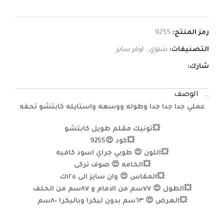
رمز المنتج:
9255
التصنيفات:
شتوي
,
اوفر سايز
شارك:
الوصف
عملي جدا جدا جدا وطوله ووسعه واستايله كابتشو تحفه
💥تونيك مقلم طويل كابتشو
💥كود 😍9255
💥اللون 😍 طوبي جراي اسود كافيه
💥الخامه 😍 صوف تركى
💥المقاس 😍 وان سايز الى ١٢٥ك
💥الطول 😍 ٧٧سم من الامام و ٨٧سم من الخلف
💥العرض 😍 ٦٣سم بدون ليكرا وباليكرا ٨٠سم