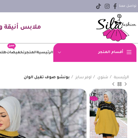
تواصل معنا
ملابس أنيقة و
مميز
أقسام المتجر
الرئيسية
المتجر
تخفيضات
طلب
اوفر سايز
الرئيسية
شتوي
اوفر سايز
بونشو صوف تقيل الوان
بلوزه
بنطلون
بنطلون جينز
بيزك
جاكيت