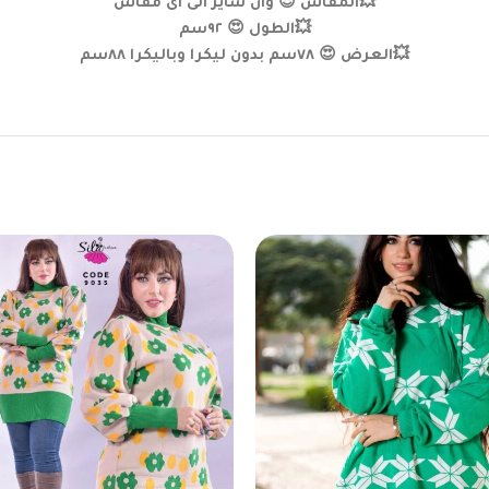
💥المقاس 😍 وان سايز الى اى مقاس
💥الطول 😍 ٩٢سم
💥العرض 😍 ٧٨سم بدون ليكرا وباليكرا ٨٨سم