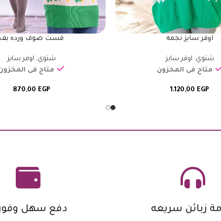
اوفر سايز نجمه
فست صوف ورده بف
شتوي
,
اوفر سايز
شتوي
,
اوفر سايز
متاح فى المخزون
متاح فى المخزون
870,00
EGP
1.120,00
EGP
ة زبائن سريعه
دفع سهل وفور