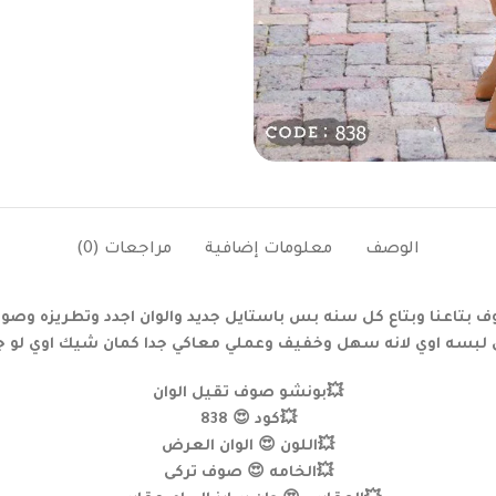
الوصف
معلومات إضافية
مراجعات (0)
ف بتاعنا وبتاع كل سنه بس باستايل جديد والوان اجدد وتطريزه وصوف
لبسه اوي لانه سهل وخفيف وعملي معاكي جدا كمان شيك اوي لو جرب
💥بونشو صوف تقيل الوان
💥كود 😍 838
💥اللون 😍 الوان العرض
💥الخامه 😍 صوف تركى