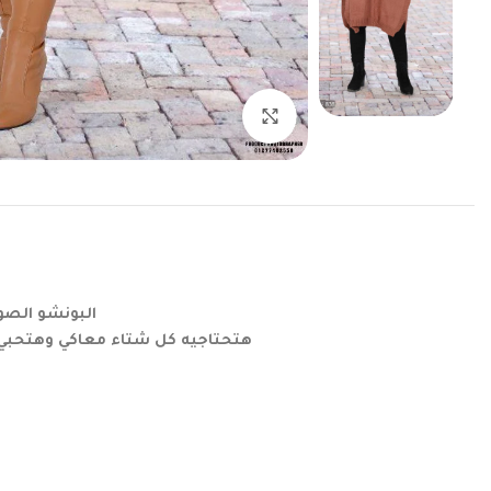
اضغط للتكبير
البونشو الصو
هتحتاجيه كل شتاء معاكي وهتحبي 