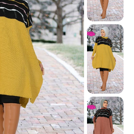
شيميز
عبايه
فستان
كاردى