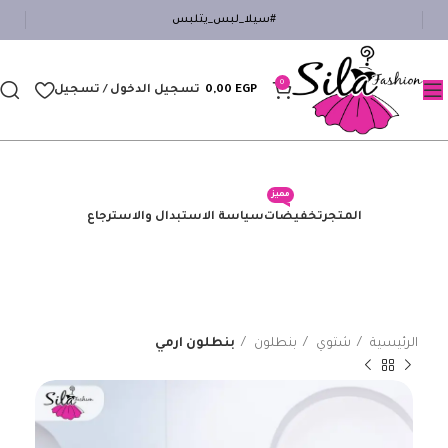
#سيلا_لبس_يتلبس
0
EGP
0,00
تسجيل الدخول / تسجيل
مميز
المتجر
تخفيضات
سياسة الاستبدال والاسترجاع
الرئيسية
شتوي
بنطلون
بنطلون ارمي