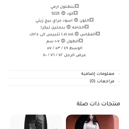
💥بنطلون ارمي
💥كود 😍 9225
💥اللون 😍 اسود جراي بيج زيتي
💥الخامه 😍 بنجلين ليكرا
💥المقاس 😍.l.xl.xxl تلبيس الى ١٢٥ك
💥الطول 😍 ١٠٧ سم
الوسط ٤٩ / ٥٣ / ٥٧
عرض الرجل ٧٢ / ٧٦ / ٨٠
معلومات إضافية
مراجعات (0)
منتجات ذات صلة