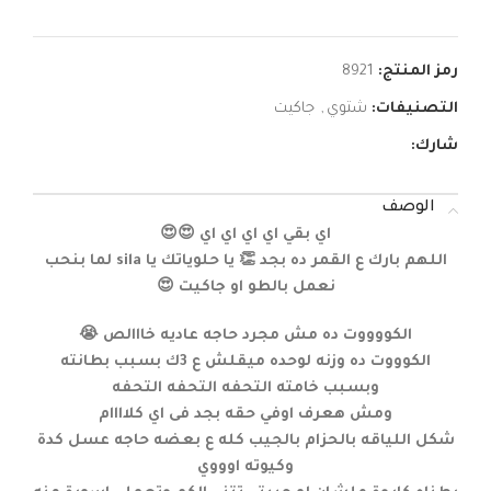
رمز المنتج:
8921
التصنيفات:
شتوي
,
جاكيت
شارك:
الوصف
اي بقي اي اي اي اي 😍😍
اللهم بارك ع القمر ده بجد 👏 يا حلوياتك يا sila لما بنحب
نعمل بالطو او جاكيت 😍
الكووووت ده مش مجرد حاجه عاديه خااالص 😭
الكوووت ده وزنه لوحده ميقلش ع 3ك بسبب بطانته
وبسبب خامته التحفه التحفه التحفه
ومش هعرف اوفي حقه بجد فى اي كلاااام
شكل اللياقه بالحزام بالجيب كله ع بعضه حاجه عسل كدة
وكيوته اوووي