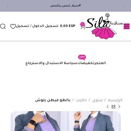
#سيلا_لبس_يتلبس
0
EGP
0,00
تسجيل الدخول / تسجيل
مميز
المتجر
تخفيضات
سياسة الاستبدال والاسترجاع
الرئيسية
شتوي
جاكيت
بالطو مبطن بلوش