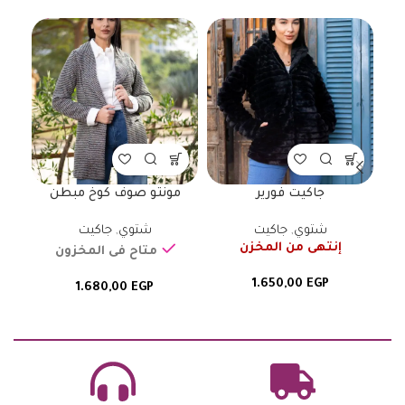
جاكيت فورير
مونتو صوف كوخ مبطن
شتوي
,
جاكيت
شتوي
,
جاكيت
إنتهى من المخزن
متاح فى المخزون
1.650,00
EGP
1.680,00
EGP