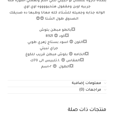
بطناه كاروة علشان لو حبيتي تتني الكم وتعملي اسورة منه
جربيه اوبن ومقفول هتحبووووه اوي اوي
الوانه جذابه وجميله للشتاء كله معانا وطبعا ده صديقك
الصدوق طول الشتا 😍😍
💥بالطو مبطن بلوش
💥كود 😍 8921
💥اللون 😍 اسود بستاج زهري طوبي
جراي نبيتي
💥الخامه 😍 بلوش مبطن قريب للكوغ
💥المقاس 😍 .l.تلبيس الى 70ك
💥الطول 😍 ١٠٢سم
معلومات إضافية
مراجعات (0)
منتجات ذات صلة