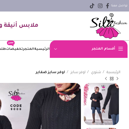
تواصل معنا
ملابس أنيقة و
مميز
أقسام المتجر
الرئيسية
المتجر
تخفيضات
طلب
اوفر سايز
الرئيسية
شتوي
اوفر سايز
اوفر سايز ضفاير
بلوزه
بنطلون
بنطلون جينز
بيزك
جاكيت