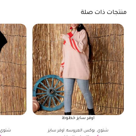
منتجات ذات صلة
اوفر سايز خطوط
ت
شتوي
,
بوكس العروسه
,
اوفر سايز
شتوي