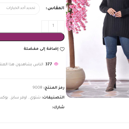
المقاس
إضافة إلى مفضلة
377
الناس يشاهدون هذا المنتج
رمز المنتج:
9008
التصنيفات:
شتوي
,
اوفر سايز
,
بوكس
شارك: