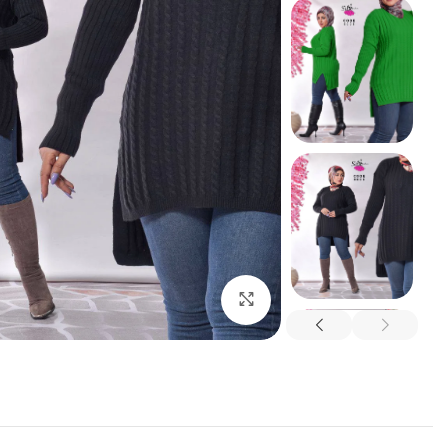
شيميز
عبايه
فستان
كاردى
اضغط للتكبير