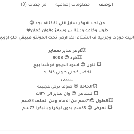
الوصف
معلومات إضافية
مراجعات (0)
من احلا الاوفر سايز اللي نفذنااه بجد 😍
طول وخامه وديزاااين وسايز والوان كمان❤️
يت مووت وجربيه ف الشتاء القااارص تحت المونتو هيبقي حلو اووي و
💥اوفر سايز ضفاير
💥كود 😍 9008
💥اللون 😍 اسود انديجو فوشيا بيج
اخضر كحلي طوبي كافيه
نبيتيي
💥الخامه 😍 صوف تركى عجينه
💥المقاس 😍 وان سايز الى ١٣٠ك
💥الطول 😍71سم من الامام ومن الخلف 83سم
💥العرض 😍 55سم بدون ليكرا وباليكرا 77سم