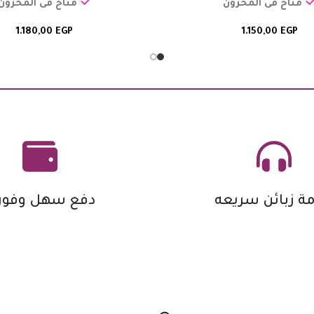
متاح فى المخزون
متاح فى المخزون
1.180,00
EGP
1.150,00
EGP
ة زبائن سريعه
دفع سهل وفور