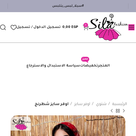
#سيلا_لبس_يتلبس
0
EGP
0,00
تسجيل الدخول / تسجيل
مميز
المتجر
تخفيضات
سياسة الاستبدال والاسترجاع
الرئيسية
شتوي
اوفر سايز
اوفر سايز شطرنج