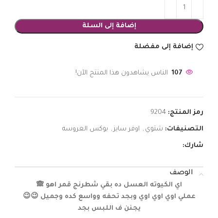
إضافة إلى السلة
إضافة إلى مفضلة
107
الناس يشاهدون هذا المنتج الآن!
رمز المنتج:
9204
التصنيفات:
شتوي
,
اوفر سايز
,
بوكس العروسه
شارك:
الوصف
اي الكيوته العسل ده بقي شطرنج قمر اهو 🙈
عملي اوي اوي اوي وبجد تحفه وواسع كده وجميل 😉😉
يجنن ف اللبس بجد