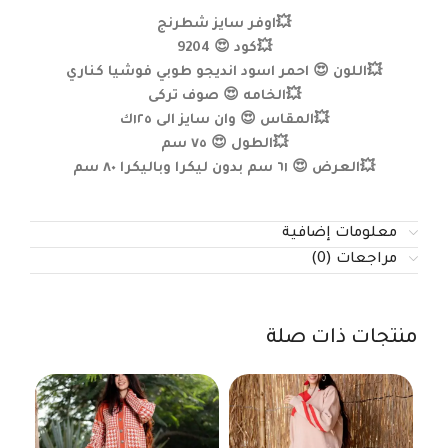
💥اوفر سايز شطرنج
💥كود 😍 9204
💥اللون 😍 احمر اسود انديجو طوبي فوشيا كناري
💥الخامه 😍 صوف تركى
💥المقاس 😍 وان سايز الى ١٢٥ك
💥الطول 😍 ٧٥ سم
💥العرض 😍 ٦١ سم بدون ليكرا وباليكرا ٨٠ سم
معلومات إضافية
مراجعات (0)
منتجات ذات صلة