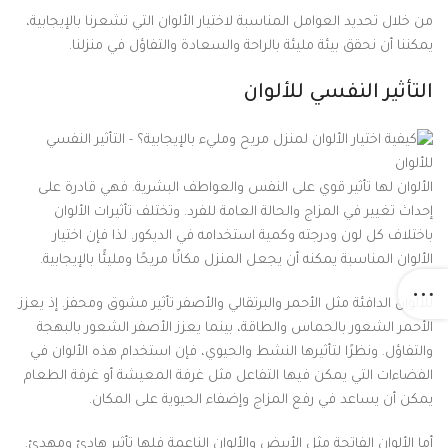
من خلال تحديد العوامل المناسبة لاختيار الألوان التي تشعرنا بالإيجابية،
يمكننا أن نحقق بيئة مليئة بالراحة والسعادة والتفاؤل في منزلنا.
التأثير النفسي للألوان
الألوان لها تأثير قوي على النفس والعواطف البشرية. فهي قادرة على
إحداث تغيير في المزاج والحالة العامة للفرد. وتختلف تأثيرات الألوان
باختلاف كل لون ودرجته وكمية استخدامه في الديكور. لذا فإن اختيار
الألوان المناسبة يمكنه أن يجعل المنزل مكانًا مريحًا ومليئًا بالإيجابية.
للألوان الدافئة مثل الأحمر والبرتقالي والأصفر تأثير مشوق ومحفز. إذ يعزز
الأحمر الشعور بالحماس والطاقة، بينما يعزز الأصفر الشعور بالبهجة
والتفاؤل. ونظرًا لتأثيرها النشط والحيوي، فإن استخدام هذه الألوان في
الفضاءات التي يمكن فيها التفاعل مثل غرفة المعيشة أو غرفة الطعام
يمكن أن يساعد في رفع المزاج وإضفاء الحيوية على المكان.
أما الألوان الفاتحة مثل الأبيض والألوان الناعمة فلها تأثير هادئ ومهدئ.