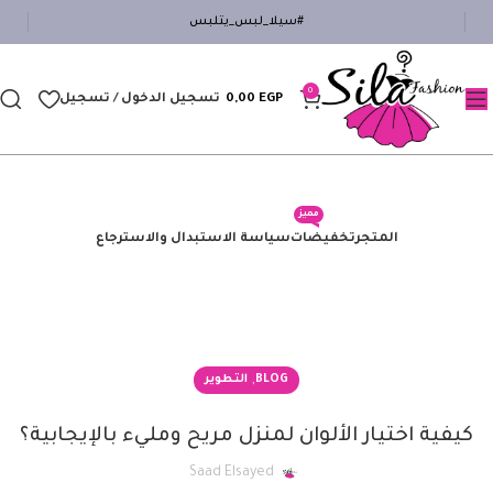
#سيلا_لبس_يتلبس
0
EGP
0,00
تسجيل الدخول / تسجيل
مميز
المتجر
تخفيضات
سياسة الاستبدال والاسترجاع
,
BLOG
التطوير
كيفية اختيار الألوان لمنزل مريح ومليء بالإيجابية؟
Saad Elsayed