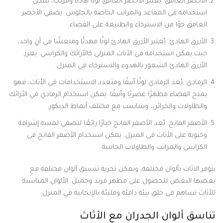
الأخضر الغامق: يعتبر الأخضر الغامق لونًا هادئًا ومريحًا، يمكن
استخدامه في المقاعد والمراتب الخاصة بالجلوس. يضفي الأخضر
الغامق جوًا من الاسترخاء والطبيعة على الفضاء.
الأزرق الهادئ: يُعتبر الأزرق الهادئ لونًا مهدئًا ومنعشًا في آنٍ واحد،
حيث يمكن استخدامه في الأثاث المنزلي كالأرائك والكراسي. يعزز
الأزرق الهادئ الشعور بالهدوء والاسترخاء في المنزل.
الرمادي: يُعد الرمادي لونًا أنيقًا ومتعدد الاستخدامات في الأثاث، فهو
يمنح الفضاء مظهرًا عصريًا وأنيقًا. يمكن استخدام الرمادي في الأرائك
والطاولات والخزائن، ويتناسب مع مختلف أنماط الديكور.
الأصفر الفاتح: يُعد الأصفر الفاتح خيارًا رائعًا لتضفي لمسة إشراقة
وحيوية على الأثاث في المنزل. يمكن استخدام الأصفر الفاتح في
الكراسي والمراتب والطاولات الجانبية.
يتوفر الاثاث بألوان مختلفة، ويمكن تجربة تنسيق ألوان مختلفة مع
بعضها البعض للحصول على مظهر فريد وجميل. الألوان المناسبة
للأثاث تساهم في خلق بيئة دافئة ومليئة بالإيجابية في المنزل.
تناسق ألوان الجدران مع الأثاث