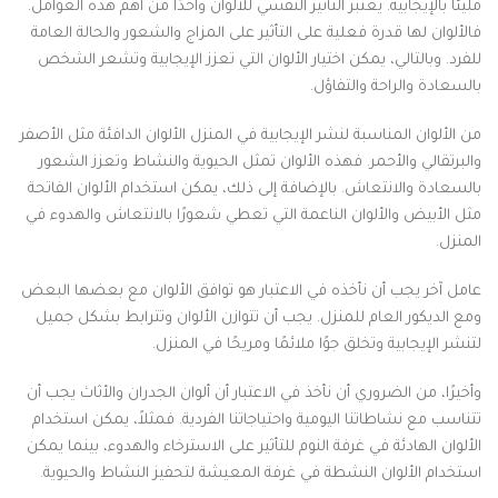
مليئًا بالإيجابية. يعتبر التأثير النفسي للألوان واحدًا من أهم هذه العوامل.
فالألوان لها قدرة فعلية على التأثير على المزاج والشعور والحالة العامة
للفرد. وبالتالي، يمكن اختيار الألوان التي تعزز الإيجابية وتشعر الشخص
بالسعادة والراحة والتفاؤل.
من الألوان المناسبة لنشر الإيجابية في المنزل الألوان الدافئة مثل الأصفر
والبرتقالي والأحمر. فهذه الألوان تمثل الحيوية والنشاط وتعزز الشعور
بالسعادة والانتعاش. بالإضافة إلى ذلك، يمكن استخدام الألوان الفاتحة
مثل الأبيض والألوان الناعمة التي تعطي شعورًا بالانتعاش والهدوء في
المنزل.
عامل آخر يجب أن نأخذه في الاعتبار هو توافق الألوان مع بعضها البعض
ومع الديكور العام للمنزل. يجب أن تتوازن الألوان وتترابط بشكل جميل
لتنشر الإيجابية وتخلق جوًا ملائمًا ومريحًا في المنزل.
وأخيرًا، من الضروري أن نأخذ في الاعتبار أن ألوان الجدران والأثاث يجب أن
تتناسب مع نشاطاتنا اليومية واحتياجاتنا الفردية. فمثلاً، يمكن استخدام
الألوان الهادئة في غرفة النوم للتأثير على الاسترخاء والهدوء، بينما يمكن
استخدام الألوان النشطة في غرفة المعيشة لتحفيز النشاط والحيوية.