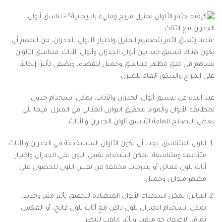
عندما يتعلق الأمر بتصميم المنزل واختيار الألوان للجدران، من المهم أن
يكون هناك تنسيق جيد بين ألوان الجدران وألوان الأثاث. فتناسق الألوان
يساهم في خلق مظهر متناسق وجميل للفضاء، ويضفي تأثيرًا إيجابيًا
على المزاج والديكور العام للمنزل.
عند البدء في تنسيق ألوان الجدران والأثاث، يمكن استخدام جدول
لمطابقة الألوان والمواد لتحقيق التوازن المثالي في المنزل. فيما يلي
بعض النصائح الهامة لتناسق ألوان الجدران والأثاث:
اللون المتناسق: يجب أن تكون الألوان المستخدمة في الجدران والأثاث
متناغمة ومتناسقة. يمكن استخدام نفس اللون على الجدران واختيار
أثاث بلون مماثل أو بتدرجات مختلفة من نفس اللون للحصول على
مظهر متوازن وجميل.
التباين: يمكن استخدام الألوان المتضادة لتحقيق تأثير مثير وجديد.
يمكن استخدام الجدران بلون داكن مع أثاث بلون فاتح، أو العكس
تمامًا، لإضفاء جو ملفت وتأثير ملفت للنظر.