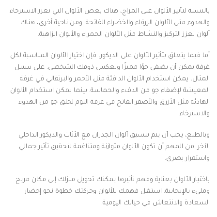
بالنسبة لتأثير الألوان على المزاج، هناك بعض الألوان التي تعزز الاسترخاء
والهدوء مثل الألوان الزرقاء والخضراء الفاتحة. ومن ناحية أخرى، هناك
ألوان تعزز التركيز والنشاط مثل الألوان الحمراء والألوان الزاهية.
أما فيما يتعلق بتأثير الألوان على الديكور، فإن اختيار الألوان المناسبة لكل
غرفة يمكن أن يضفي جوًا مميزًا ويعكس ذوقك الشخصي. على سبيل
المثال، يمكن استخدام الألوان الدافئة مثل الأحمر والبرتقالي في غرفة
المعيشة لإضفاء جو من الدفء والحماسة. بينما يمكن استخدام الألوان
الهادئة مثل الأزرق والأصفر الفاتح في غرفة النوم لخلق جو من الهدوء
والاسترخاء.
وبالطبع، يجب أن يتم تنسيق ألوان الجدران مع الأثاث والديكور الداخلي
الآخر. من المهم أن تكون الألوان متوازنة ومتناغمة لتحقيق تأثير جمالي
واستقرار بصري.
باختيار الألوان بعناية وفهم تأثيرها يمكنك تحويل منزلك إلى مكان مريح
ومليء بالإيجابية. استغل فهمك للألوان وحركتك خطوة نحو إحضار
السعادة والانتعاش في حياتك اليومية.