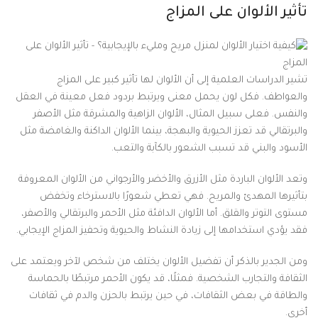
تأثير الألوان على المزاج
تشير الدراسات العلمية إلى أن الألوان لها تأثير كبير على المزاج
والعواطف. فكل لون يحمل معنى ويرتبط بردود فعل معينة في العقل
والنفس. فعلى سبيل المثال، الألوان الزاهية والمشرقة مثل الأصفر
والبرتقالي قد تعزز الحيوية والبهجة، بينما الألوان الداكنة والغامضة مثل
الأسود والبني قد تسبب الشعور بالكآبة والتعب.
وتعد الألوان الباردة مثل الأزرق والأخضر والأرجواني من الألوان المعروفة
بتأثيرها المهدئ والمريح. فهي تعطي شعورًا بالاسترخاء وتخفض
مستوى التوتر والقلق. أما الألوان الدافئة مثل الأحمر والبرتقالي والأصفر،
فقد يؤدي استخدامها إلى زيادة النشاط والحيوية وتحفيز المزاج الإيجابي.
ومن الجدير بالذكر أن تفضيل الألوان يختلف من شخص لآخر ويعتمد على
الثقافة والتجارب الشخصية. فمثلًا، قد يكون الأحمر مرتبطًا بالحماسة
والطاقة في بعض الثقافات، في حين يرتبط بالحزن والدم في ثقافات
أخرى.