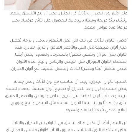
عند اختيار لون الجدران والأثاث في المنزل، يجب أن يتم التنسيق بينهما
لإنشاء بيئة مريحة ومليئة بالإيجابية. للحصول على نتائج مرضية، يجب
مراعاة عدة عوامل مهمة.
أفضل الألوان للأثاث هي تلك التي تعزز الشعور بالدفء والراحة. يُفضل
اختيار ألوان طبيعية مثل البني والأخضر الغامق والأزرق الهادئ. هذه
الألوان تعزز التوازن وتضفي شعورًا بالاسترخاء والهدوء. يمكن أيضًا
استخدام الألوان النيوترال مثل الأبيض والرمادي والبيج. هذه الألوان
تعطي مظهرًا أنيقًا وعصريًا للأثاث وتسهل تنسيقه مع ألوان الجدران.
بالنسبة لألوان الجدران، يجب أن تتناسب مع لون الأثاث وتعزز جماله.
يمكن استخدام لون واحد للجدران أو تجميع ألوان مختلفة لإضفاء لمسة
فريدة وجذابة. الألوان الداكنة مثل الأزرق الداكن والرمادي والأخضر العميق
تخلق جوًا هادئًا وراقيًا. بينما الألوان الفاتحة مثل الأبيض والبيج والوردي
الفاتح تعطي شعورًا بالنقاء والهدوء.
من المهم أيضًا أن يكون هناك تناسق في الألوان بين الجدران والأثاث.
يمكن استخدام اللون المتناسب مع لون الأثاث كألوان ملمس الجدران أو