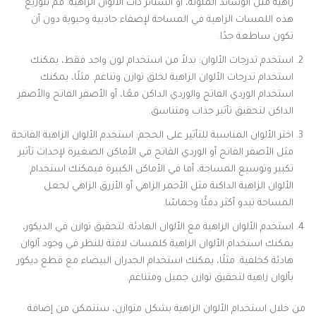
زاهية مثل الوسائد الملونة، أو الستائر ذات الألوان الزاهية. قم بتوزيع
هذه اللمسات الزاهية في المساحة لإضفاء جاذبية وحيوية دون أن
تكون ساطعة جدًا.
استخدم تدرجات الألوان: بدلاً من استخدام لون واحد فقط، يمكنك
استخدام تدرجات الألوان الزاهية لخلق توازن وتناغم. مثلًا، يمكنك
استخدام الوردي الفاتح والوردي الداكن معًا، أو الأصفر الفاتح والأصفر
الداكن لتحقيق تأثير جذاب ومتناسق.
اختر الألوان المناسبة للتأثير على الحجم: استخدم الألوان الزاهية الفاتحة
مثل الأصفر الفاتح أو الوردي الفاتح في الأماكن الصغيرة لإحداث تأثير
تكبير وتوسيع المساحة، أما في الأماكن الكبيرة فيمكنك استخدام
الألوان الزاهية الداكنة مثل الأحمر الزاهي أو الأزرق الزاهي لجعل
المساحة تبدو أكثر دفئًا وحماسًا.
استخدم الألوان الزاهية مع الألوان الهادئة: لتحقيق توازن في الديكور،
يمكنك استخدام الألوان الزاهية كلمسات لافتة للنظر في وجود ألوان
هادئة كخلفية. مثلًا، يمكنك استخدام الجدران البيضاء مع قطع ديكور
بألوان زاهية لتحقيق توازن جميل ومتناغم.
من خلال استخدام الألوان الزاهية بشكل متوازن، ستتمكن من إضافة