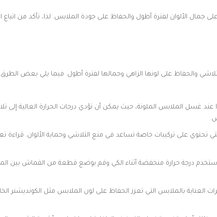
ال الألوان لفترة أطول والحفاظ على جودة الملابس. لذا، تأكد من اتباع ا
لاشي والحفاظ على لونها الزاهي وجمالها لفترة أطول. فيما يلي بعض الطرق ل
عند غسل الملابس الملونة، حيث يمكن أن تؤدي درجات الحرارة العالية إلى تلاشي
س.
ي تحتوي على تركيبات خاصة تساعد في منع التلاشي وحماية الألوان. قراءة تع
. استخدم درجة حرارة منخفضة أثناء الكي وقم بوضع قطعة من القماش بين الم
لعناية بالملابس التي تعزز الحفاظ على لون الملابس مثل الكونديشنر الخاص