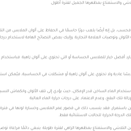
لاشي والاستمتاع بمظهرها الجميل لفترة أطول.
ًا فحسب، بل إنه أيضًا يلعب دورًا حاسمًا في الحفاظ على ألوان الملابس من التل
 الألوان وتوصيات العلامة التجارية. وإليك بعض النصائح الهامة لاستخدام درجات
ارد أفضل خيار للملابس الحساسة أو التي تحتوي على ألوان زاهية. فباستخدام الم
بسًا عادية ولا تحتوي على ألوان زاهية أو مشكلات في الحساسية، فيُمكن استخد
ستخدام الماء الساخن قدر الإمكان، حيث يؤدي إلى تلف الألوان وانكماش النسيج
 تلك البقع، وعدم الاعتماد على درجات حرارة الماء العالية.
خن باستمرار، فقد يتسبب ذلك في قصور عمر الملابس وخسارة لونها في فترة زم
لدرجة الحرارة للحالات الاستثنائية فقط.
 التلاشي والاستمتاع بمظهرها الزاهي لفترة طويلة. ينبغي دائمًا مراعاة توصيا