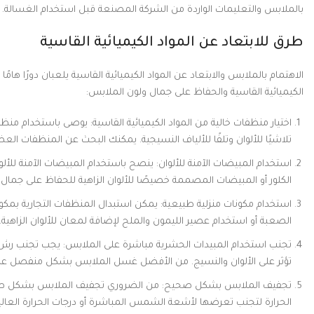
بالملابس والتعليمات الواردة من الشركة المصنعة قبل استخدام الغسالة.
طرق للابتعاد عن المواد الكيميائية القاسية
الاهتمام بالملابس والابتعاد عن المواد الكيميائية القاسية يلعبان دورًا ها
الكيميائية القاسية والحفاظ على جمال ولون الملابس:
اختيار منظفات خالية من المواد الكيميائية القاسية: يوصى باستخدام منظ
تلاشيًا للألوان وتلفًا للألياف النسيجية. يمكنك البحث عن المنظفات الع
استخدام المبيضات الآمنة للألوان: ينصح باستخدام المبيضات الآمنة للألو
الكلور أو المبيضات المصممة خصيصًا للألوان الزاهية للحفاظ على جمال الأ
استخدام مكونات منزلية طبيعية: يمكن استبدال المنظفات التجارية بمكونا
الصعبة أو استخدام عصير الليمون والملح لإضافة لمعان للألوان الزاهية.
تجنب استخدام المبيدات الحشرية مباشرة على الملابس: يجب تجنب رش ا
تؤثر على الألوان والنسيج. من الأفضل غسل الملابس بشكل منفصل عند 
تجفيف الملابس بشكل صحيح: من الضروري تجفيف الملابس بشكل صحي
الحرارة لتجنب تعرضها لأشعة الشمس المباشرة أو درجات الحرارة العالية 