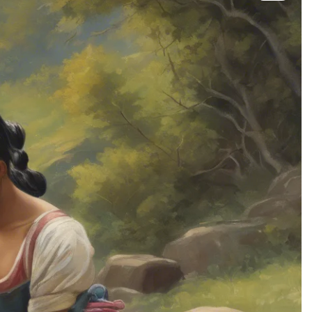
شيميز
عبايه
فستان
كاردى