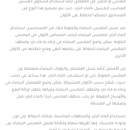
التلاشي أو التغير. من المفضل أيضًا استخدام مسحوق الغسيل
المناسب للغسيل بالماء البارد، حيث يتم تصميم هذا النوع من
المساحيق خصيصًا للحفاظ على الألوان.
عند غسل الملابس البيضاء والملونة معًا، من المستحسن استخدام
الماء البارد للملابس البيضاء لتجنب امتصاص الألوان من الملابس
الملونة. يمكن وضع الملابس البيضاء في وعاء به ماء بارد ومنظف
للملابس البيضاء للحفاظ على بياضها النقي ومنع تلطخها من الألوان
الأخرى.
من الأفضل أيضًا غسل القمصان والبلوزات البيضاء منفصلة عن
الملابس الملونة، حتى لو استخدمت الماء البارد. هذا يساعد في تجنب
حدوث تلطخ بسبب الألوان المشتركة. يمكن وضع القمصان البيضاء في
وعاء به ماء بارد ومنظف للملابس البيضاء وفركها بلطف لإزالة البقع
والأوساخ الخفيفة. ثم يجب شطف الملابس جيدًا بالماء البارد قبل
وضعها في الغسالة.
باستخدام الماء البارد والمنظفات المناسبة، يمكنك الحفاظ على لون
وجودة ملابسك. إنها طريقة سهلة وفعّالة لفصل الملابس البيضاء عن