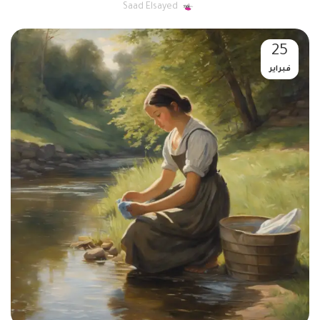
Saad Elsayed
25
فبراير