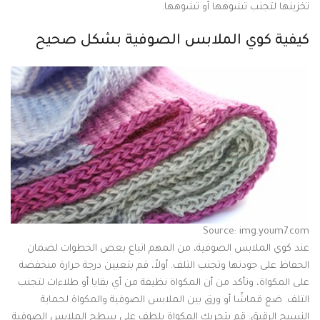
تخزينها لتجنب تشوهها أو تشوهها.
كيفية كوي الملابس الصوفية بشكل صحيح
Source: img.youm7.com
عند كوي الملابس الصوفية، من المهم اتباع بعض الخطوات لضمان
الحفاظ على جودتها وتجنب التلف. أولاً، قم بتعيين درجة حرارة منخفضة
على المكواة، وتأكد من أن المكواة نظيفة من أي بقايا أو طلاءات لتجنب
التلف. ضع قماشًا أو ورق بين الملابس الصوفية والمكواة لحماية
النسيج الرقيق. قم بتحريك المكواة بلطف على سطح الملابس الصوفية