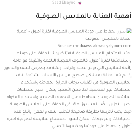
Saad Elsayed
أهمية العناية بالملابس الصوفية
Source: mediaaws.almasryalyoum.com
يعتبر الاهتمام بالملابس الصوفية أمرًا ضروريًا للحفاظ على جودتها
واستدامتها لفترة أطول. فالصوف العجينة الناعمة والتقيلة هو خامة
رائعة للملابس التي توفر الدفء والراحة. ولكنه قد يتعرض للتلف والتدهور
إذا لم يتم العناية به بشكل صحيح. من بين الأسباب الشائعة لتلف
الملابس الصوفية هي تقلبات درجات الحرارة المفاجئة واستخدام
المنظفات غير المناسبة. لذا، فمن الأهمية بمكان اختيار المنظفات
الملائمة للصوف، والمحافظة على التجفيف الصحيح واستخدام المكواة
بحذر. التخزين أيضًا يلعب دورًا هامًا في الحفاظ على الملابس الصوفية،
حيث يجب تخزينها بطريقة صحيحة لتجنب التلف والعفن. باتباع هذه
الاحتياطات والتوجيهات، يمكن للمرء الاستمتاع بملابسه الصوفية لفترة
أطول والحفاظ على جودتها ومظهرها الأصلي.