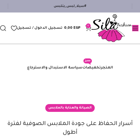
#سيلا_لبس_يتلبس
0
EGP
0,00
تسجيل الدخول / تسجيل
مميز
المتجر
تخفيضات
سياسة الاستبدال والاسترجاع
الصيانة والعناية بالملابس
أسرار الحفاظ على جودة الملابس الصوفية لفترة
أطول