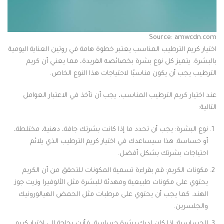
Source: amwcdn.com
اختيار كريم الترطيب المناسب يعتبر خطوة هامة في روتين العناية اليومية
بالبشرة. يتميز كل نوع بشرة بخصائصه الفريدة، مما يعني أن كريم
الترطيب يجب أن يكون مناسبًا لاحتياجات هذا النوع الخاص.
عند اختيار كريم الترطيب المناسب، يجب أن تأخذ في الاعتبار العوامل
التالية:
نوع البشرة: يجب أن تحدد ما إذا كانت بشرتك جافة، دهنية، مختلطة،
أو حساسة. هذا سيساعدك في اختيار كريم الترطيب الذي يلائم
احتياجات بشرتك بشكل أفضل.
مكونات الكريم: قم بقراءة تسمية المكونات للتحقق من أن الكريم
يحتوي على مكونات طبيعية ومهدئة للبشرة مثل الألوفيرا وزيت جوز
الهند. كما يجب أن يحتوي على مرطبات مثل الحمض الهيالورونيك
والجلسرين.
الحساسية: إذا كان لديك بشرة حساسة، فأنت بحاجة إلى اختيار كريم