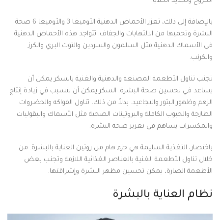
الجروح وتجديد الخلايا.
بالإضافة إلى ذلك، تعزز الأحماض الدهنية الأوميغا 3 والأوميغا 6 صحة
البشرة وتحميها من الالتهابات والجفاف. تتواجد هذه الأحماض الدهنية
في الأسماك الدهنية مثل السلمون والسردين والتوت البري والكرز
والكرنب.
تجنب تناول الأطعمة المصنعة والدهنية والغنية بالسكر يمكن أن
يساعد في تحسين صحة البشرة. السكر يمكن أن يتسبب في زيادة إنتاج
الزهم وظهور البثور والتجاعيد. بدلاً من ذلك، تناول الفواكه والخضروات
الطازجة والحبوب الكاملة والبروتينات الصحية مثل الأسماك والبقوليات
والمكسرات يساهم في تعزيز صحة البشرة.
باختصار، التغذية السليمة هي جزء هام من روتين العناية بالبشرة. من
خلال تناول الأطعمة الغنية بالعناصر الغذائية اللازمة وتجنب بعض
الأطعمة الضارة، يمكن تحسين مظهر البشرة وإشراقتها.
نظام العناية بالبشرة