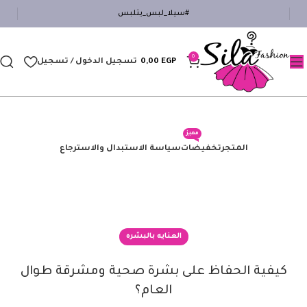
#سيلا_لبس_يتلبس
0
EGP
0,00
تسجيل الدخول / تسجيل
مميز
المتجر
تخفيضات
سياسة الاستبدال والاسترجاع
العنايه بالبشره
كيفية الحفاظ على بشرة صحية ومشرقة طوال
العام؟