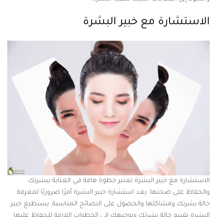
الاستشارة مع خبير البشرة
الاستشارة مع خبير البشرة تعتبر خطوة هامة في العناية ببشرتك
والحفاظ على صحتها. يعد استشارة خبير البشرة أمرًا ضروريًا لمعرفة
حالة بشرتك ومشاكلها والحصول على النصائح المناسبة. يستطيع خبير
البشرة تقييم حالة بشرتك وتوجيهك إلى الخطوات اللازمة للحفاظ عليها