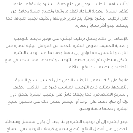
أولًا، يساهم الترطيب اليومي في منع جفاف البشرة وتشققها. عندما
تفتقد البشرة الرطوبة اللازمة، تفقد مرونتها وتصبح خشنة وجافة. من
خلال ترطيب البشرة يوميًا، يتم تعزيز مرونتها وتكثيف تجديد خلاياها، مما
يجعلها تبدو أكثر شباباً ونضارة.
بالإضافة إلى ذلك، يعمل ترطيب البشرة على توفير حاجتها للترطيب
والعناية العميقة. تعرض البشرة للعديد من العوامل البيئية الضارة مثل
التلوث والشمس، مما يؤدي إلى تلفها وجفافها. عند ترطيب البشرة
بشكل منتظم، يتم تعزيز حاجتها للترطيب وتجديدها، مما يساعد في منع
التجاعيد والتصبغات والبقع الداكنة.
علاوة على ذلك، يعمل الترطيب اليومي على تحسين نسيج البشرة
وتنعيمها. يمتلك كريم الترطيب المناسب قدرة على التركيب الخفيف
والسريع الامتصاص، مما يجعله قادرًا على ترطيب البشرة بعمق دون
ترك أي بقايا دهنية على الوجه أو الجسم. يعمل ذلك على تحسين نسيج
البشرة وجعلها ناعمة ونضرة.
تجدر الإشارة إلى أن ترطيب البشرة يوميًا يجب أن يكون مستمرًا ومنتظمًا
للحصول على أفضل النتائج. يُنصح بتطبيق كريمات الترطيب في الصباح