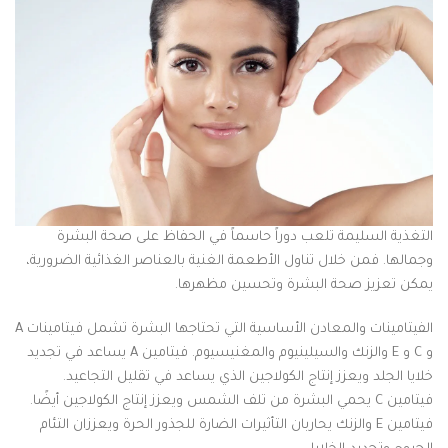
التغذية السليمة تلعب دوراً حاسماً في الحفاظ على صحة البشرة
وجمالها. فمن خلال تناول الأطعمة الغنية بالعناصر الغذائية الضرورية،
يمكن تعزيز صحة البشرة وتحسين مظهرها.
الفيتامينات والمعادن الأساسية التي تحتاجها البشرة تشمل فيتامينات A
و C و E والزنك والسيلينيوم والمغنيسيوم. فيتامين A يساعد في تجديد
خلايا الجلد ويعزز إنتاج الكولاجين الذي يساعد في تقليل التجاعيد.
فيتامين C يحمي البشرة من تلف الشمس ويعزز إنتاج الكولاجين أيضًا.
فيتامين E والزنك يحاربان التأثيرات الضارة للجذور الحرة ويعززان التئام