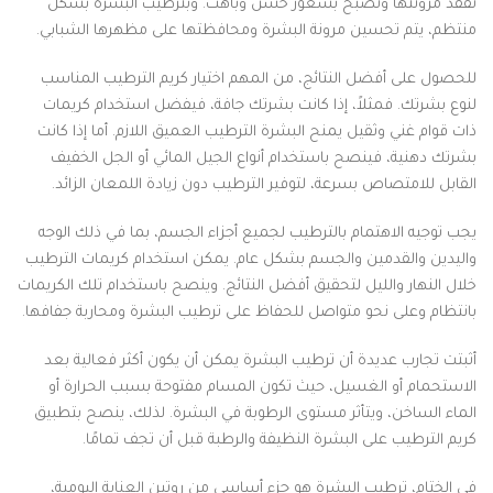
تفقد مرونتها وتصبح بشعور خشن وباهت. وبترطيب البشرة بشكل
منتظم، يتم تحسين مرونة البشرة ومحافظتها على مظهرها الشبابي.
للحصول على أفضل النتائج، من المهم اختيار كريم الترطيب المناسب
لنوع بشرتك. فمثلاً، إذا كانت بشرتك جافة، فيفضل استخدام كريمات
ذات قوام غني وثقيل يمنح البشرة الترطيب العميق اللازم. أما إذا كانت
بشرتك دهنية، فينصح باستخدام أنواع الجيل المائي أو الجل الخفيف
القابل للامتصاص بسرعة، لتوفير الترطيب دون زيادة اللمعان الزائد.
يجب توجيه الاهتمام بالترطيب لجميع أجزاء الجسم، بما في ذلك الوجه
واليدين والقدمين والجسم بشكل عام. يمكن استخدام كريمات الترطيب
خلال النهار والليل لتحقيق أفضل النتائج. وينصح باستخدام تلك الكريمات
بانتظام وعلى نحو متواصل للحفاظ على ترطيب البشرة ومحاربة جفافها.
أثبتت تجارب عديدة أن ترطيب البشرة يمكن أن يكون أكثر فعالية بعد
الاستحمام أو الغسيل، حيث تكون المسام مفتوحة بسبب الحرارة أو
الماء الساخن، ويتأثر مستوى الرطوبة في البشرة. لذلك، ينصح بتطبيق
كريم الترطيب على البشرة النظيفة والرطبة قبل أن تجف تمامًا.
في الختام، ترطيب البشرة هو جزء أساسي من روتين العناية اليومية،