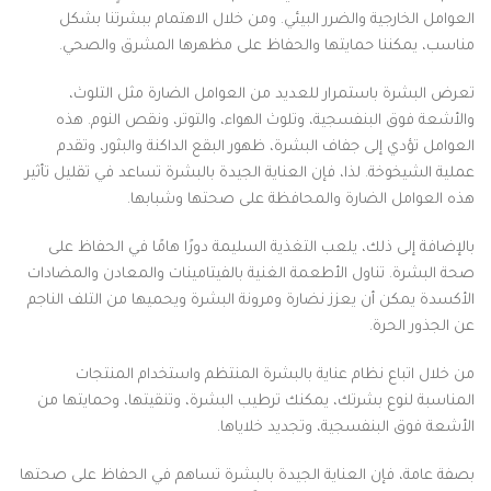
العوامل الخارجية والضرر البيئي. ومن خلال الاهتمام ببشرتنا بشكل
مناسب، يمكننا حمايتها والحفاظ على مظهرها المشرق والصحي.
تعرض البشرة باستمرار للعديد من العوامل الضارة مثل التلوث،
والأشعة فوق البنفسجية، وتلوث الهواء، والتوتر، ونقص النوم. هذه
العوامل تؤدي إلى جفاف البشرة، ظهور البقع الداكنة والبثور، وتقدم
عملية الشيخوخة. لذا، فإن العناية الجيدة بالبشرة تساعد في تقليل تأثير
هذه العوامل الضارة والمحافظة على صحتها وشبابها.
بالإضافة إلى ذلك، يلعب التغذية السليمة دورًا هامًا في الحفاظ على
صحة البشرة. تناول الأطعمة الغنية بالفيتامينات والمعادن والمضادات
الأكسدة يمكن أن يعزز نضارة ومرونة البشرة ويحميها من التلف الناجم
عن الجذور الحرة.
من خلال اتباع نظام عناية بالبشرة المنتظم واستخدام المنتجات
المناسبة لنوع بشرتك، يمكنك ترطيب البشرة، وتنقيتها، وحمايتها من
الأشعة فوق البنفسجية، وتجديد خلاياها.
بصفة عامة، فإن العناية الجيدة بالبشرة تساهم في الحفاظ على صحتها