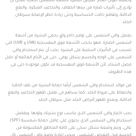
وجميلة طوال العام. تعرض البشرة لأشعة الشمس الضارة يمكن أن
يؤدي إلى تأثيرات ضارة من بينها الجفاف، والتجاعيد المبكرة، والبقع
الداكنة، وتفاقم حالات الحساسية وحتى زيادة خطر الإصابة بسرطان
الجلد.
يعمل واقي الشمس على توفير حاجز واقٍ يحمي البشرة من أشعة
الشمس الضارة. فهو يحجب الأشعة فوق البنفسجية (UVA و UVB) التي
تتسبب في التأثيرات السلبية على البشرة. يجب أن يتم استخدام واقي
الشمس على الوجه والجسم بشكل يومي، حتى في الأيام الغائمة أو خلال
فصل الشتاء، لأن الأشعة فوق البنفسجية قد تكون موجودة حتى في
هذه الظروف.
من فوائد استخدام واقي الشمس أيضًا حماية البشرة من تلف الخلايا
والحفاظ على مرونة الجلد. كما يساهم في تقليل ظهور التجاعيد والبقع
الداكنة، ويمنع ظهور أمراض الجلد مثل سرطان الجلد.
يجب اختيار واقي الشمس الذي يناسب نوع بشرتك ولونها. ويفضل
استخدام واقي الشمس الذي يحتوي على عامل حماية شمسية (SPF)
عالي، ويتم وضعه بشكل سخي على كافة المناطق المكشوفة من
الجسم قبل التعرض للشمس. ويجب إعادة وضع واقي الشمس كل