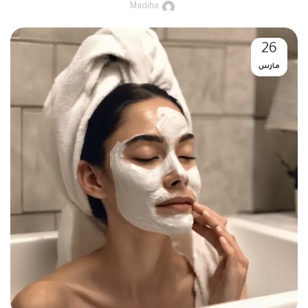
Madiha
26
مارس