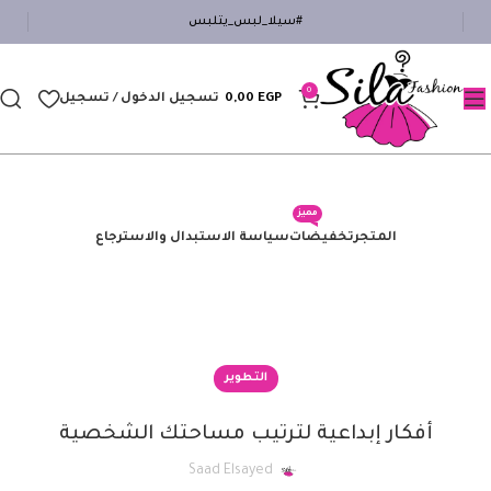
#سيلا_لبس_يتلبس
0
EGP
0,00
تسجيل الدخول / تسجيل
مميز
المتجر
تخفيضات
سياسة الاستبدال والاسترجاع
التطوير
أفكار إبداعية لترتيب مساحتك الشخصية
Saad Elsayed