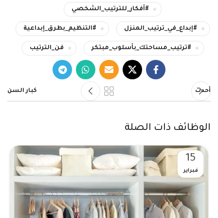
#أفكار_للترتيب_الشخصي
#إبداع_في_ترتيب_المنزل
#التنظيم_بطرق_إبداعية
#ترتيب_مساحتك_بأسلوب_مبتكر
فن_الترتيب
أحدث
كبار السن
الوظائف ذات الصلة
15
فبراير