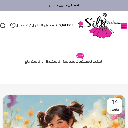
#سيلا_لبس_يتلبس
0
EGP
0,00
تسجيل الدخول / تسجيل
مميز
المتجر
تخفيضات
سياسة الاستبدال والاسترجاع
14
مارس