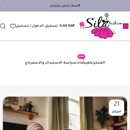
#سيلا_لبس_يتلبس
0
EGP
0,00
تسجيل الدخول / تسجيل
مميز
المتجر
تخفيضات
سياسة الاستبدال والاسترجاع
21
فبراير