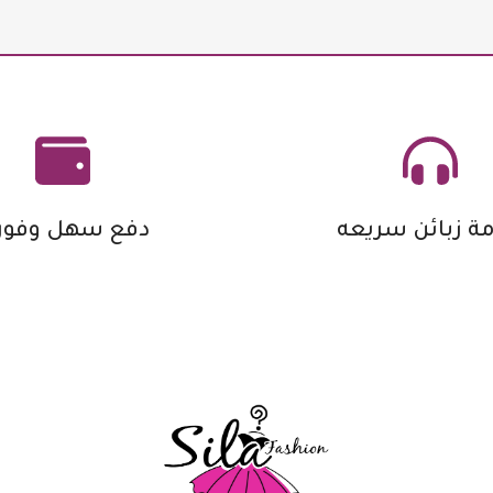
ة زبائن سريعه
دفع سهل وفور