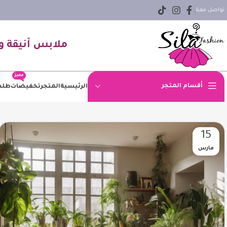
تواصل معنا
ملابس أنيقة و
مميز
أقسام المتجر
الرئيسية
المتجر
تخفيضات
طلب
اوفر سايز
15
بلوزه
مارس
بنطلون
بنطلون جينز
بيزك
جاكيت