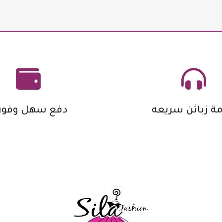
ة زبائن سريعه
دفع سهل وفور