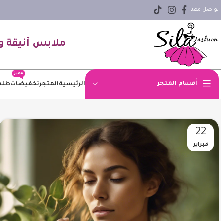
تواصل معنا
ملابس أنيقة و
مميز
أقسام المتجر
الرئيسية
المتجر
تخفيضات
طلب
اوفر سايز
22
بلوزه
فبراير
بنطلون
بنطلون جينز
بيزك
جاكيت