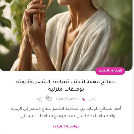
شيميز
عبايه
فستان
كاردى
العناية بالشعر
نصائح مهمة لتجنب تساقط الشعر وتقويته
بوصفات منزلية
0
قبل
Saad Elsayed
أهم النصائح للوقاية من تساقط الشعر تحتاج الشعر إلى الرعاية
والاهتمام للحفاظ على صحته ومنع تساقطه. فيما يلي ...
مواصلة القراءة