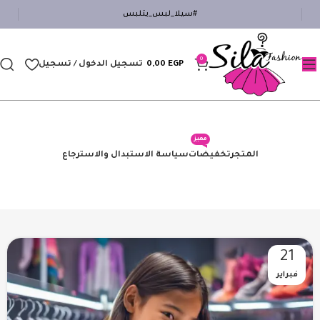
#سيلا_لبس_يتلبس
0
EGP
0,00
تسجيل الدخول / تسجيل
مميز
المتجر
تخفيضات
سياسة الاستبدال والاسترجاع
21
فبراير